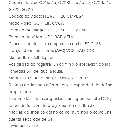
Codecs de voz: G.711a / u, G.7231 alto / bajo, G.729a / b,
G.722, G.726.
Codecs de video: H.263, H.264, MPEG4
Modo vídeo: QCIF, CIF, QVGA
Formato de imagen: PEG, PNG, GIF y BMP
Formato de vídeo: MP4, 3GP y FLV
Cancelación de eco: compatible con la LEC G.168,
incluyendo manos libres (AEC) VGS, VAD, CNG
Manos libres full-duplex.
Posibilidad de registrar un dominio o aplicación de las
llamadas SIP de igual a igual.
Modos DTMF en banda, SIP Info, RFC2833.
9 tonos de llamada diferentes y la capacidad de definir su
propio tono.
Teléfono fácil de usar gracias a una gran pantalla LCD y
teclas de función de programación distribuida.
4 teclas de línea se define como multilínea o como una
cuenta separada de SIP.
Ocho teclas DSS.