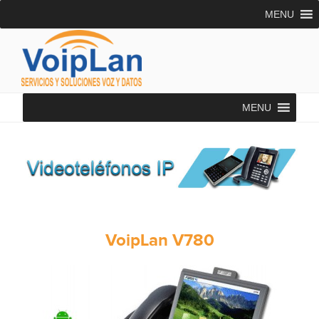
Saltar
MENU
al
contenido
VOIPLAN SOLUTIONS
Asesoría Telecomunicaciones
MENU
VoipLan V780