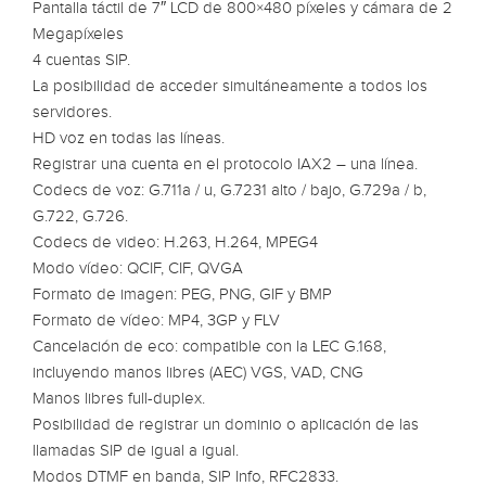
Pantalla táctil de 7″ LCD de 800×480 píxeles y cámara de 2
Megapíxeles
4 cuentas SIP.
La posibilidad de acceder simultáneamente a todos los
servidores.
HD voz en todas las líneas.
Registrar una cuenta en el protocolo IAX2 – una línea.
Codecs de voz: G.711a / u, G.7231 alto / bajo, G.729a / b,
G.722, G.726.
Codecs de video: H.263, H.264, MPEG4
Modo vídeo: QCIF, CIF, QVGA
Formato de imagen: PEG, PNG, GIF y BMP
Formato de vídeo: MP4, 3GP y FLV
Cancelación de eco: compatible con la LEC G.168,
incluyendo manos libres (AEC) VGS, VAD, CNG
Manos libres full-duplex.
Posibilidad de registrar un dominio o aplicación de las
llamadas SIP de igual a igual.
Modos DTMF en banda, SIP Info, RFC2833.