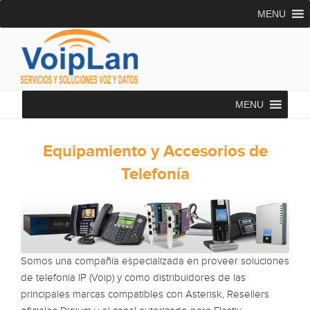
Saltar
MENU
al
contenido
VOIPLAN SOLUTIONS
Asesoría Telecomunicaciones
MENU
Equipamiento y Accesorios de
Telefonía
Somos una compañía especializada en proveer soluciones
de telefonía IP (Voip) y como distribuidores de las
principales marcas compatibles con Asterisk, Resellers