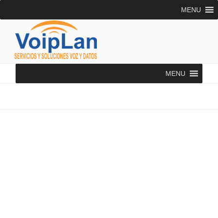
Saltar
MENU
al
contenido
VOIPLAN SOLUTIONS
Asesoría Telecomunicaciones
MENU